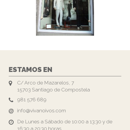
ESTAMOS EN
C/ Arco de Mazarelos, 7
15703 Santiago de Compostela
981 576 689
info@vivanoivos.com
De Lunes a Sábado de 10:00 a 13:30 y de
16:30 a 20:30 horas