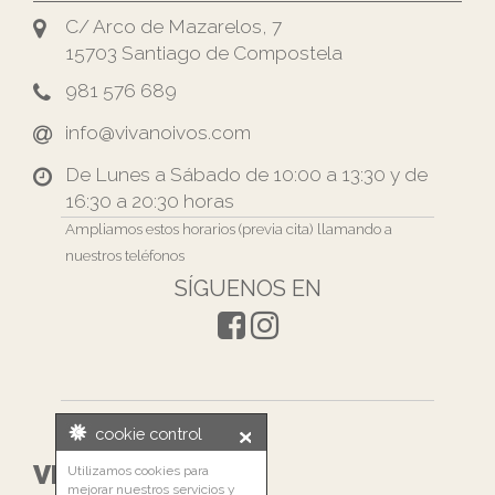
C/ Arco de Mazarelos, 7
15703 Santiago de Compostela
981 576 689
info@vivanoivos.com
De Lunes a Sábado de 10:00 a 13:30 y de
16:30 a 20:30 horas
Ampliamos estos horarios (previa cita) llamando a
nuestros teléfonos
SÍGUENOS EN
cookie control
VIVA NOIVOS
Utilizamos cookies para
mejorar nuestros servicios y